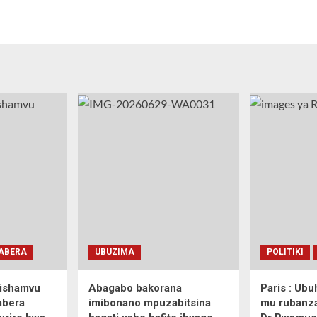
ABERA
UBUZIMA
POLITIKI
Gishamvu
Abagabo bakorana
Paris : Ub
abera
imibonano mpuzabitsina
mu rubanza