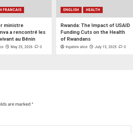
N FRANCAIS
ENGLISH
HEALTH
r ministre
Rwanda: The Impact of USAID
va a rencontré les
Funding Cuts on the Health
vivant au Bénin
of Rwandans
ice
May 25, 2026
0
Ingabire alice
July 15, 2025
0
elds are marked
*