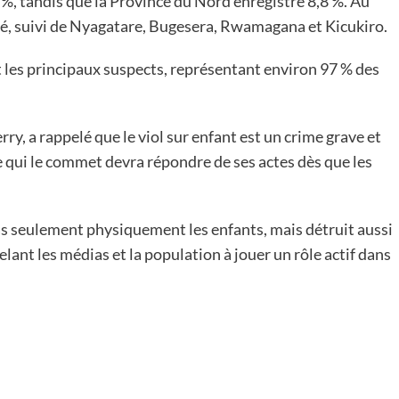
7 %, tandis que la Province du Nord enregistre 8,8 %. Au
rné, suivi de Nyagatare, Bugesera, Rwamagana et Kicukiro.
les principaux suspects, représentant environ 97 % des
ry, a rappelé que le viol sur enfant est un crime grave et
 qui le commet devra répondre de ses actes dès que les
pas seulement physiquement les enfants, mais détruit aussi
elant les médias et la population à jouer un rôle actif dans