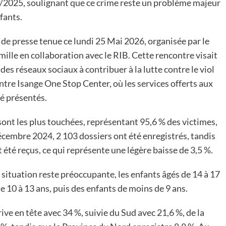
24/2025, soulignant que ce crime reste un problème majeur
nfants.
 de presse tenue ce lundi 25 Mai 2026, organisée par le
ille en collaboration avec le RIB. Cette rencontre visait
s des réseaux sociaux à contribuer à la lutte contre le viol
centre Isange One Stop Center, où les services offerts aux
té présentés.
 sont les plus touchées, représentant 95,6 % des victimes,
décembre 2024, 2 103 dossiers ont été enregistrés, tandis
t été reçus, ce qui représente une légère baisse de 3,5 %.
 situation reste préoccupante, les enfants âgés de 14 à 17
de 10 à 13 ans, puis des enfants de moins de 9 ans.
ive en tête avec 34 %, suivie du Sud avec 21,6 %, de la