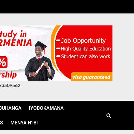
83509562
BUHANGA
IYOBOKAMANA
WS
MENYA N’IBI