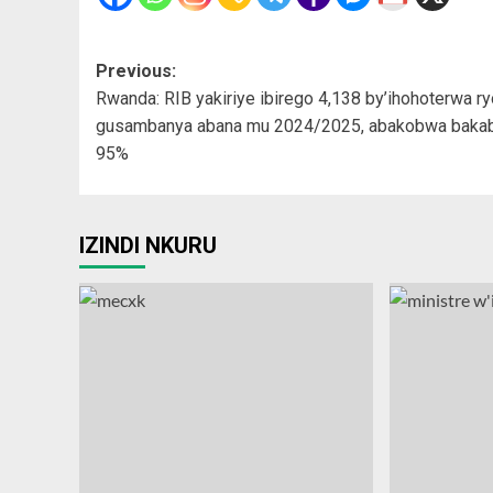
Post
Previous:
Rwanda: RIB yakiriye ibirego 4,138 by’ihohoterwa ry
navigation
gusambanya abana mu 2024/2025, abakobwa bakab
95%
IZINDI NKURU