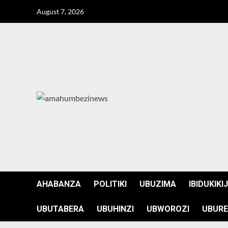
Skip
August 7, 2026
to
content
AHABANZA
POLITIKI
UBUZIMA
IBIDUKIKI
UBUTABERA
UBUHINZI
UBWOROZI
UBURE