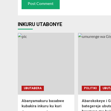
INKURU UTABONYE
UBUTABERA
POLITIKI
UBUT
Abanyamakuru basabwe
Abarokokeye i 
kubakira inkuru ku kuri
bategereje ubut